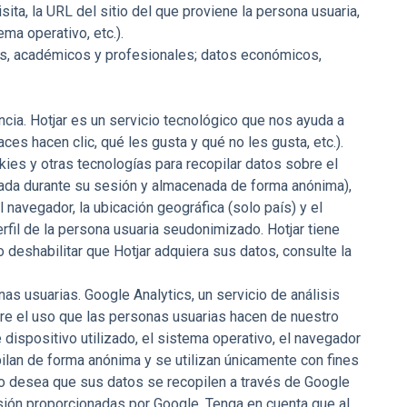
visita, la URL del sitio del que proviene la persona usuaria,
ma operativo, etc.).
les, académicos y profesionales; datos económicos,
cia. Hotjar es un servicio tecnológico que nos ayuda a
s hacen clic, qué les gusta y qué no les gusta, etc.).
kies y otras tecnologías para recopilar datos sobre el
sada durante su sesión y almacenada de forma anónima),
l navegador, la ubicación geográfica (solo país) y el
rfil de la persona usuaria seudonimizado. Hotjar tiene
deshabilitar que Hotjar adquiera sus datos, consulte la
s usuarias. Google Analytics, un servicio de análisis
bre el uso que las personas usuarias hacen de nuestro
 dispositivo utilizado, el sistema operativo, el navegador
pilan de forma anónima y se utilizan únicamente con fines
 no desea que sus datos se recopilen a través de Google
usión proporcionadas por Google. Tenga en cuenta que al