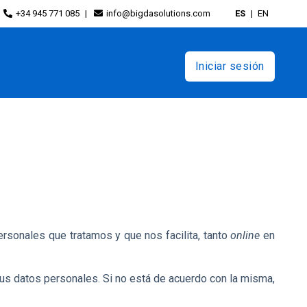
+34 945 771 085
info@bigdasolutions.com
ES
EN
Iniciar sesión
sonales que tratamos y que nos facilita, tanto
online
en
 sus datos personales. Si no está de acuerdo con la misma,