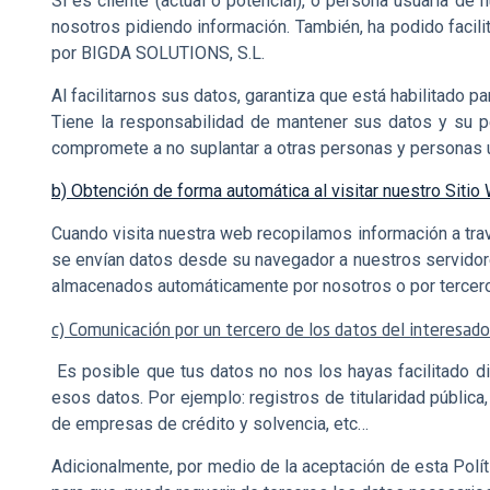
Si es cliente (actual o potencial), o persona usuaria de 
nosotros pidiendo información. También, ha podido facili
por BIGDA SOLUTIONS, S.L.
Al facilitarnos sus datos, garantiza que está habilitado pa
Tiene la responsabilidad de mantener sus datos y su p
compromete a no suplantar a otras personas y personas us
b) Obtención de forma automática al visitar nuestro Sitio
Cuando visita nuestra web recopilamos información a tra
se envían datos desde su navegador a nuestros servidor
almacenados automáticamente por nosotros o por tercer
c) Comunicación por un tercero de los datos del interesado
Es posible que tus datos no nos los hayas facilitado dir
esos datos. Por ejemplo: registros de titularidad públic
de empresas de crédito y solvencia, etc…
Adicionalmente, por medio de la aceptación de esta Polí