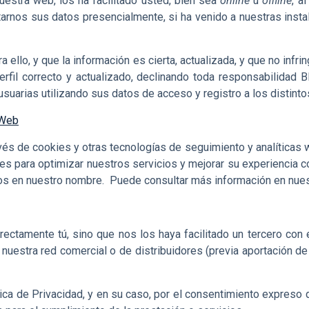
nuestra web, los ha facilitado usted, bien sea
online
u
offline
, a
tarnos sus datos presencialmente, si ha venido a nuestras insta
ra ello, y que la información es cierta, actualizada, y que no infr
erfil correcto y actualizado, declinando toda responsabilidad
uarias utilizando sus datos de acceso y registro a los distinto
 Web
vés de cookies y otras tecnologías de seguimiento y analíticas 
es para optimizar nuestros servicios y mejorar su experiencia 
os en nuestro nombre. Puede consultar más información en nues
ectamente tú, sino que nos los haya facilitado un tercero con 
a, nuestra red comercial o de distribuidores (previa aportación 
tica de Privacidad, y en su caso, por el consentimiento expreso