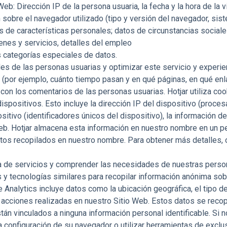
 Web
: Dirección IP de la persona usuaria, la fecha y la hora de la 
sobre el navegador utilizado (tipo y versión del navegador, siste
os de características personales; datos de circunstancias socia
enes y servicios, detalles del empleo
 categorías especiales de datos.
 de las personas usuarias y optimizar este servicio y experien
por ejemplo, cuánto tiempo pasan y en qué páginas, en qué enlace
con los comentarios de las personas usuarias. Hotjar utiliza coo
spositivos. Esto incluye la dirección IP del dispositivo (proce
ositivo (identificadores únicos del dispositivo), la información de
Web. Hotjar almacena esta información en nuestro nombre en un pe
tos recopilados en nuestro nombre. Para obtener más detalles, o 
a de servicios y comprender las necesidades de nuestras persona
 y tecnologías similares para recopilar información anónima so
 Analytics incluye datos como la ubicación geográfica, el tipo de
las acciones realizadas en nuestro Sitio Web. Estos datos se reco
stán vinculados a ninguna información personal identificable. Si
la configuración de su navegador o utilizar herramientas de excl